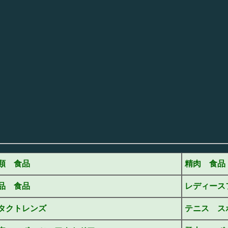
類 食品
精肉 食品
品 食品
レディース
タクトレンズ
テニス ス