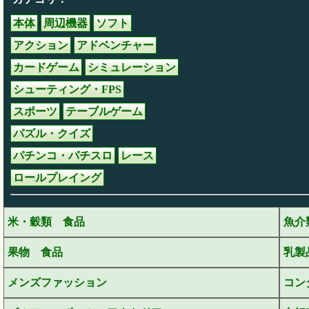
本体
周辺機器
ソフト
アクション
アドベンチャー
カードゲーム
シミュレーション
シューティング・FPS
スポーツ
テーブルゲーム
パズル・クイズ
パチンコ・パチスロ
レース
ロールプレイング
米・穀類 食品
魚介
果物 食品
乳製
メンズファッション
コン