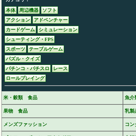
本体
周辺機器
ソフト
アクション
アドベンチャー
カードゲーム
シミュレーション
シューティング・FPS
スポーツ
テーブルゲーム
パズル・クイズ
パチンコ・パチスロ
レース
ロールプレイング
米・穀類 食品
魚介
果物 食品
乳製
メンズファッション
コン