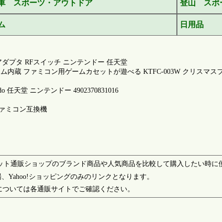
車 スポーツ・アウトドア
登山 スポ
ム
日用品
ダプタ RFスイッチ ニンテンドー 任天堂
ゲーム内蔵 ファミコン用ゲームカセットが遊べる KTFC-003W クリスマ
任天堂 ニンテンドー 4902370831016
源ファミコン互換機
azonなどのネット通販ショップのブランド商品や人気商品を比較して購入したい
、Yahoo!ショッピングのみのリンクとなります。
については各通販サイトでご確認ください。