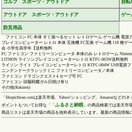
ゴルフ スポーツ・アウトドア
自転
アウトドア スポーツ・アウトドア
ゲー
防災用品
ファミコン FC 本体 すぐ遊べるセット レトロゲーム ゲーム機 電源ア
プレイコンピューター レトロ 本体 互換機 FC互換 ゲーム機 118 種
会 小学生高学年【送料無料
FC ファミコン ファミリーコンピュータ 本体のみ レトロゲーム Nintendo 
LITHON ライソンプレイコンピューターレトロ KTFC-003W送料無料
ライソン ライト プレイコンピューターレトロ KTFC-004W USB電
ニンテンドークラシックミニ ファミリーコンピュータ／本体
ファミコン ドラゴンクエスト4 セーブ可 FC
ファミコン 頭脳戦艦ガル日焼け有り
その他(Rakuten)
「Shopichiran.comは楽天市場、Yahoo!ショッピング、Am
ふるさと納税
ポイントもついてお得な「「
」の商品検索では楽天市場
商品リストは楽天市場の商品を抜粋表示しています。最新の商品情報