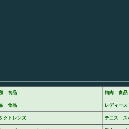
類 食品
精肉 食品
品 食品
レディース
タクトレンズ
テニス ス