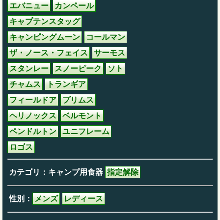
エバニュー
カンペール
キャプテンスタッグ
キャンピングムーン
コールマン
ザ・ノース・フェイス
サーモス
スタンレー
スノーピーク
ソト
チャムス
トランギア
フィールドア
プリムス
ヘリノックス
ベルモント
ペンドルトン
ユニフレーム
ロゴス
カテゴリ：キャンプ用食器
指定解除
性別：
メンズ
レディース