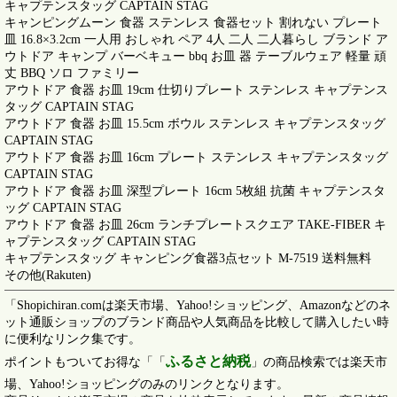
キャプテンスタッグ CAPTAIN STAG
キャンピングムーン 食器 ステンレス 食器セット 割れない プレート
皿 16.8×3.2cm 一人用 おしゃれ ペア 4人 二人 二人暮らし ブランド ア
ウトドア キャンプ バーベキュー bbq お皿 器 テーブルウェア 軽量 頑
丈 BBQ ソロ ファミリー
アウトドア 食器 お皿 19cm 仕切りプレート ステンレス キャプテンス
タッグ CAPTAIN STAG
アウトドア 食器 お皿 15.5cm ボウル ステンレス キャプテンスタッグ
CAPTAIN STAG
アウトドア 食器 お皿 16cm プレート ステンレス キャプテンスタッグ
CAPTAIN STAG
アウトドア 食器 お皿 深型プレート 16cm 5枚組 抗菌 キャプテンスタ
ッグ CAPTAIN STAG
アウトドア 食器 お皿 26cm ランチプレートスクエア TAKE-FIBER キ
ャプテンスタッグ CAPTAIN STAG
キャプテンスタッグ キャンピング食器3点セット M-7519 送料無料
その他(Rakuten)
「Shopichiran.comは楽天市場、Yahoo!ショッピング、Amazonなどのネ
ット通販ショップのブランド商品や人気商品を比較して購入したい時
に便利なリンク集です。
ふるさと納税
ポイントもついてお得な「「
」の商品検索では楽天市
場、Yahoo!ショッピングのみのリンクとなります。