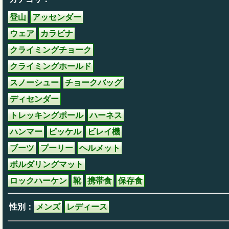
登山
アッセンダー
ウェア
カラビナ
クライミングチョーク
クライミングホールド
スノーシュー
チョークバッグ
ディセンダー
トレッキングポール
ハーネス
ハンマー
ピッケル
ビレイ機
ブーツ
プーリー
ヘルメット
ボルダリングマット
ロックハーケン
靴
携帯食
保存食
性別：
メンズ
レディース