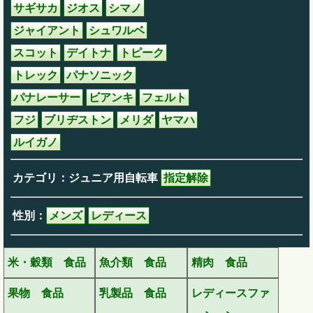
サギサカ
ジオス
シマノ
ジャイアント
シュワルベ
スコット
デイトナ
トピーク
トレック
パナソニック
パナレーサー
ビアンキ
フェルト
フジ
ブリヂストン
メリダ
ヤマハ
ルイガノ
カテゴリ：ジュニア用自転車
指定解除
性別：
メンズ
レディース
米・穀類 食品
魚介類 食品
精肉 食品
果物 食品
乳製品 食品
レディースファ