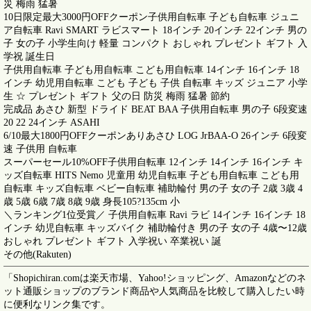
災 梅雨 猛暑
10日限定最大3000円OFFクーポン子供用自転車 子ども自転車 ジュニ
ア自転車 Ravi SMART ラビスマート 18インチ 20インチ 22インチ 男の
子 女の子 小学生向け 軽量 コンパクト おしゃれ プレゼント ギフト 入
学祝 誕生日
子供用自転車 子ども用自転車 こども用自転車 14インチ 16インチ 18
インチ 幼児用自転車 こども 子ども 子供 自転車 キッズ ジュニア 小学
生 ☆ プレゼント ギフト 父の日 防災 梅雨 猛暑 節約
完成品 あさひ 新型 ドライド BEAT BAA 子供用自転車 男の子 6段変速
20 22 24インチ ASAHI
6/10最大1800円OFFクーポンありあさひ LOG JrBAA-O 26インチ 6段変
速 子供用 自転車
スーパーセール10%OFF子供用自転車 12インチ 14インチ 16インチ キ
ッズ自転車 HITS Nemo 児童用 幼児自転車 子ども用自転車 こども用
自転車 キッズ自転車 ベビー自転車 補助輪付 男の子 女の子 2歳 3歳 4
歳 5歳 6歳 7歳 8歳 9歳 身長105?135cm 小
＼ランキング1位受賞／ 子供用自転車 Ravi ラビ 14インチ 16インチ 18
インチ 幼児自転車 キッズバイク 補助輪付き 男の子 女の子 4歳〜12歳
おしゃれ プレゼント ギフト 入学祝い 卒業祝い 誕
その他(Rakuten)
「Shopichiran.comは楽天市場、Yahoo!ショッピング、Amazonなどのネ
ット通販ショップのブランド商品や人気商品を比較して購入したい時
に便利なリンク集です。