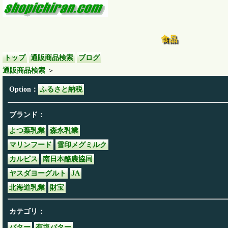
食品
トップ
通販商品検索
ブログ
通販商品検索
＞
Option：
ふるさと納税
ブランド：
よつ葉乳業
森永乳業
マリンフード
雪印メグミルク
カルピス
南日本酪農協同
ヤスダヨーグルト
JA
北海道乳業
財宝
カテゴリ：
バター
有塩バター