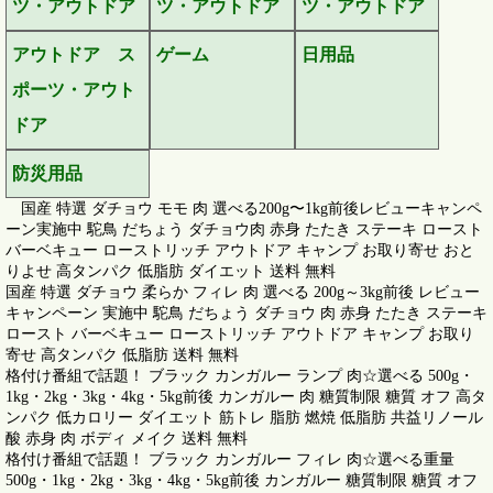
ツ・アウトドア
ツ・アウトドア
ツ・アウトドア
アウトドア ス
ゲーム
日用品
ポーツ・アウト
ドア
防災用品
国産 特選 ダチョウ モモ 肉 選べる200g〜1kg前後レビューキャンペ
ーン実施中 駝鳥 だちょう ダチョウ肉 赤身 たたき ステーキ ロースト
バーベキュー ローストリッチ アウトドア キャンプ お取り寄せ おと
りよせ 高タンパク 低脂肪 ダイエット 送料 無料
国産 特選 ダチョウ 柔らか フィレ 肉 選べる 200g～3kg前後 レビュー
キャンペーン 実施中 駝鳥 だちょう ダチョウ 肉 赤身 たたき ステーキ
ロースト バーベキュー ローストリッチ アウトドア キャンプ お取り
寄せ 高タンパク 低脂肪 送料 無料
格付け番組で話題！ ブラック カンガルー ランプ 肉☆選べる 500g・
1kg・2kg・3kg・4kg・5kg前後 カンガルー 肉 糖質制限 糖質 オフ 高タ
ンパク 低カロリー ダイエット 筋トレ 脂肪 燃焼 低脂肪 共益リノール
酸 赤身 肉 ボディ メイク 送料 無料
格付け番組で話題！ ブラック カンガルー フィレ 肉☆選べる重量
500g・1kg・2kg・3kg・4kg・5kg前後 カンガルー 糖質制限 糖質 オフ