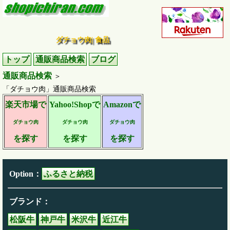
ダチョウ肉| 食品
トップ
通販商品検索
ブログ
通販商品検索
＞
「ダチョウ肉」通販商品検索
楽天市場で
Yahoo!Shopで
Amazonで
ダチョウ肉
ダチョウ肉
ダチョウ肉
を探す
を探す
を探す
Option：
ふるさと納税
ブランド：
松阪牛
神戸牛
米沢牛
近江牛