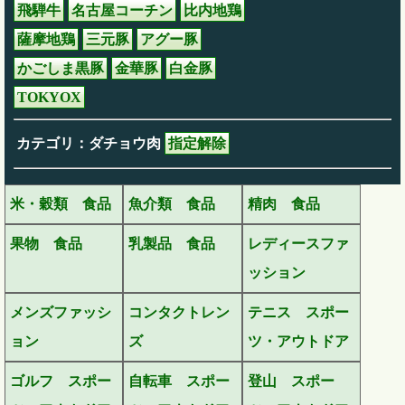
飛騨牛
名古屋コーチン
比内地鶏
薩摩地鶏
三元豚
アグー豚
かごしま黒豚
金華豚
白金豚
TOKYOX
カテゴリ：ダチョウ肉
指定解除
米・穀類 食品
魚介類 食品
精肉 食品
果物 食品
乳製品 食品
レディースファ
ッション
メンズファッシ
コンタクトレン
テニス スポー
ョン
ズ
ツ・アウトドア
ゴルフ スポー
自転車 スポー
登山 スポー