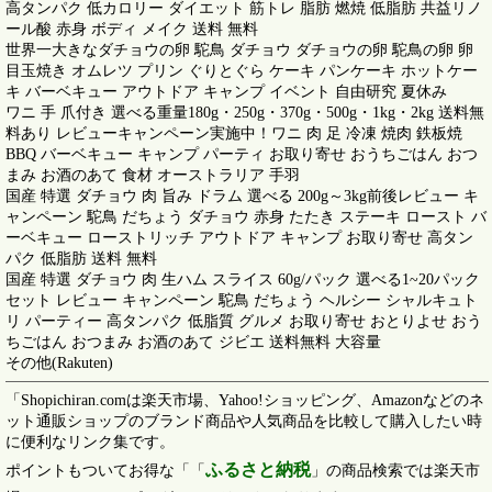
高タンパク 低カロリー ダイエット 筋トレ 脂肪 燃焼 低脂肪 共益リノ
ール酸 赤身 ボディ メイク 送料 無料
世界一大きなダチョウの卵 駝鳥 ダチョウ ダチョウの卵 駝鳥の卵 卵
目玉焼き オムレツ プリン ぐりとぐら ケーキ パンケーキ ホットケー
キ バーベキュー アウトドア キャンプ イベント 自由研究 夏休み
ワニ 手 爪付き 選べる重量180g・250g・370g・500g・1kg・2kg 送料無
料あり レビューキャンペーン実施中！ワニ 肉 足 冷凍 焼肉 鉄板焼
BBQ バーベキュー キャンプ パーティ お取り寄せ おうちごはん おつ
まみ お酒のあて 食材 オーストラリア 手羽
国産 特選 ダチョウ 肉 旨み ドラム 選べる 200g～3kg前後レビュー キ
ャンペーン 駝鳥 だちょう ダチョウ 赤身 たたき ステーキ ロースト バ
ーベキュー ローストリッチ アウトドア キャンプ お取り寄せ 高タン
パク 低脂肪 送料 無料
国産 特選 ダチョウ 肉 生ハム スライス 60g/パック 選べる1~20パック
セット レビュー キャンペーン 駝鳥 だちょう ヘルシー シャルキュト
リ パーティー 高タンパク 低脂質 グルメ お取り寄せ おとりよせ おう
ちごはん おつまみ お酒のあて ジビエ 送料無料 大容量
その他(Rakuten)
「Shopichiran.comは楽天市場、Yahoo!ショッピング、Amazonなどのネ
ット通販ショップのブランド商品や人気商品を比較して購入したい時
に便利なリンク集です。
ふるさと納税
ポイントもついてお得な「「
」の商品検索では楽天市